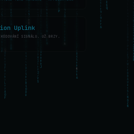
ion Uplink
EKÓDOVÁNÍ SIGNÁLU. UŽ BRZY.