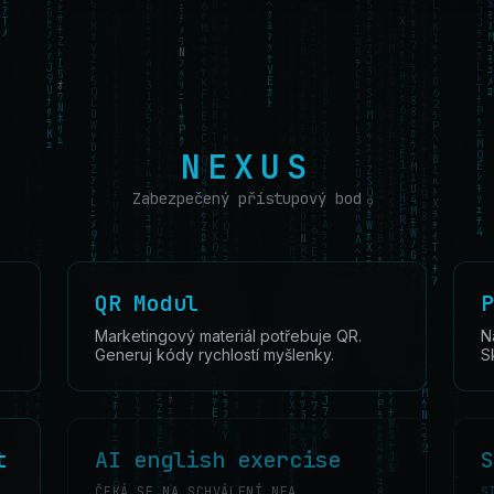
NEXUS
Zabezpečený přístupový bod
QR Modul
P
Marketingový materiál potřebuje QR.
N
Generuj kódy rychlostí myšlenky.
S
t
AI english exercise
S
ČEKÁ SE NA SCHVÁLENÍ NEA.
S