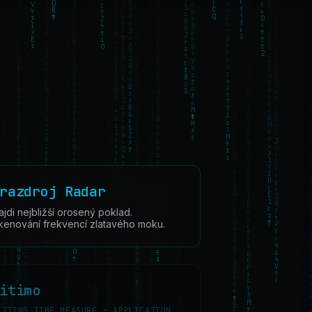
razdroj Radar
ajdi nejbližší orosený poklad.
kenování frekvencí zlatavého moku.
itimo
ITTING TIME MEASURE - APPLICATION